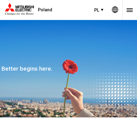
Poland
PL
Better begins here.